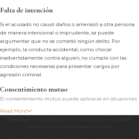
Falta de intención
Si el acusado no causó daños o amenazó a otra persona
de manera intencional o imprudente, se puede
argumentar que no se cometió ningún delito. Por
ejemplo, la conducta accidental, como chocar
inadvertidamente contra alguien, no cumple con las
condiciones necesarias para presentar cargos por
agresión criminal.
Consentimiento mutuo
El consentimiento mutuo puede aplicarse en situaciones
en las que dos personas acuerdan participar en un
Read More
altercado físico. Si bien esta defensa no excusa todas las
Póngase en contacto con nosotros hoy mismo
formas de violencia, puede servir para mitigar la
Estamos listos para luchar por usted
gravedad de los cargos si la presunta víctima participó